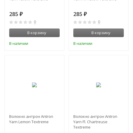
285
285
₽
₽
0
0
В корзину
В корзину
В наличии
В наличии
Волокно антрон Antron
Волокно антрон Antron
Yarn Lemon Textreme
Yarn Fl. Chartreuse
Textreme