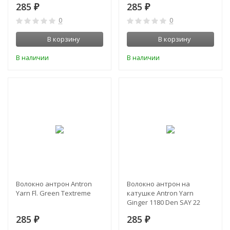
285
285
₽
₽
0
0
В корзину
В корзину
В наличии
В наличии
Волокно антрон Antron
Волокно антрон на
Yarn Fl. Green Textreme
катушке Antron Yarn
Ginger 1180 Den SAY 22
Textreme
285
285
₽
₽