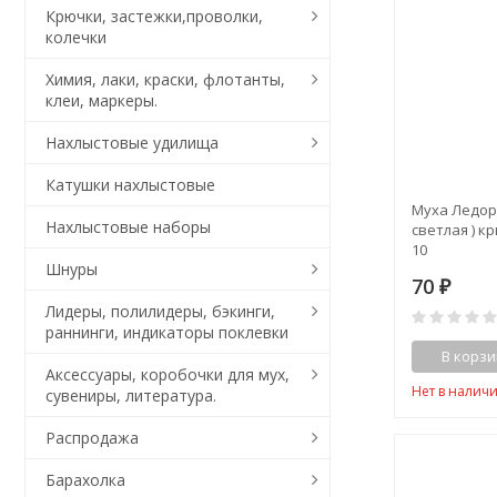
Крючки, застежки,проволки,
колечки
Химия, лаки, краски, флотанты,
клеи, маркеры.
Нахлыстовые удилища
Катушки нахлыстовые
Муха Ледорезк
Нахлыстовые наборы
светлая ) к
10
Шнуры
70
₽
Лидеры, полилидеры, бэкинги,
раннинги, индикаторы поклевки
В корзи
Аксессуары, коробочки для мух,
Нет в налич
сувениры, литература.
Распродажа
Барахолка