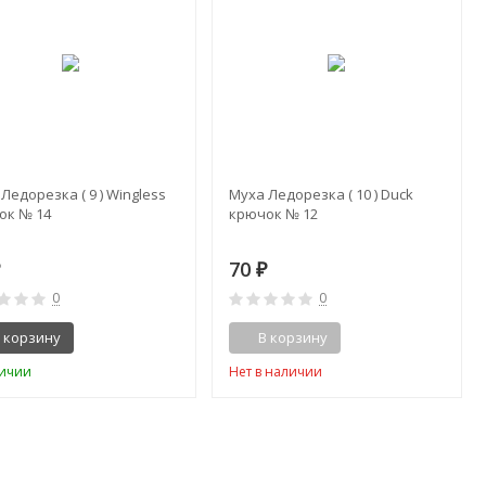
Ледорезка ( 9 ) Wingless
Муха Ледорезка ( 10 ) Duck
ок № 14
крючок № 12
70
₽
₽
0
0
 корзину
В корзину
личии
Нет в наличии