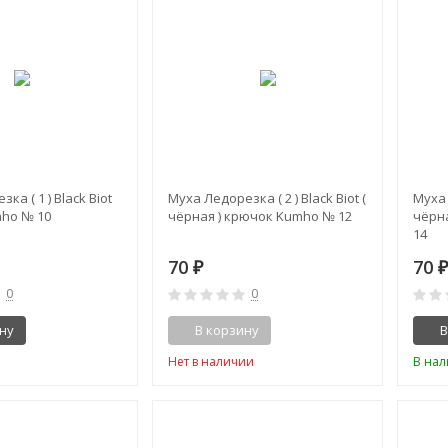
ка ( 1 ) Black Biot
Муха Ледорезка ( 2 ) Black Biot (
Муха 
ho № 10
чёрная ) крючок Kumho № 12
чёрн
14
70
70
₽
0
0
ну
В корзину
В
Нет в наличии
В на