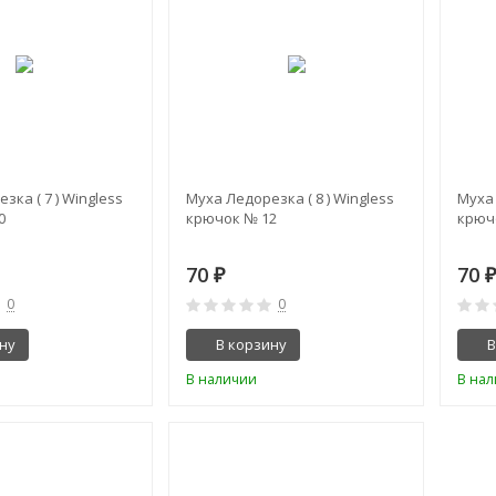
зка ( 7 ) Wingless
Муха Ледорезка ( 8 ) Wingless
Муха 
0
крючок № 12
крюч
70
70
₽
0
0
ну
В корзину
В
В наличии
В на