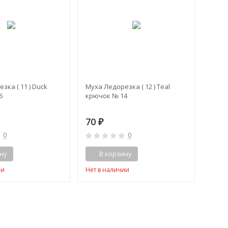
зка ( 11 ) Duck
Муха Ледорезка ( 12 ) Teal
6
крючок № 14
70
₽
0
0
ну
В корзину
ии
Нет в наличии