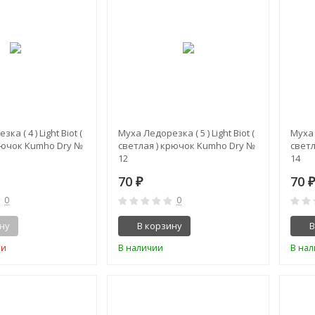
а ( 4 ) Light Biot (
Муха Ледорезка ( 5 ) Light Biot (
Муха 
рючок Kumho Dry №
светлая ) крючок Kumho Dry №
свет
12
14
70
70
₽
0
0
ну
В корзину
В
ии
В наличии
В на