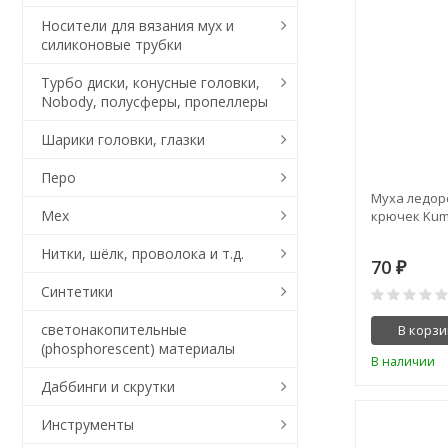
Носители для вязания мух и
силиконовые трубки
Турбо диски, конусные головки,
Nobody, полусферы, пропеллеры
Шарики головки, глазки
Перо
Муха ледорез
Мех
крючек Kum
Нитки, шёлк, проволока и т.д.
70
₽
Синтетики
светонакопительные
В корзи
(phosphorescent) материалы
В наличии
Даббинги и скрутки
Инструменты