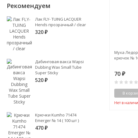
Рекомендуем
Лак FLY- TUING LACQUER
Hends прозрачный / clear
320
₽
Муха Ледоре
крючок № 1
Дабинговая вакса Wapsi
Dubbing Wax Small Tube
70
Super Sticky
₽
520
₽
В корзи
Нет в налич
Крючки Kumho 71474
Emerger № 14 ( 100 шт )
470
₽