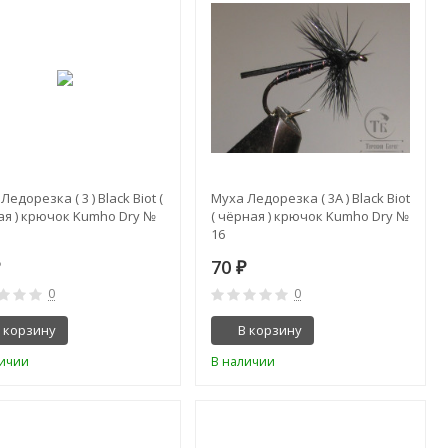
Ледорезка ( 3 ) Black Biot (
Муха Ледорезка ( 3A ) Black Biot
ая ) крючок Kumho Dry №
( чёрная ) крючок Kumho Dry №
16
70
₽
₽
0
0
 корзину
В корзину
личии
В наличии