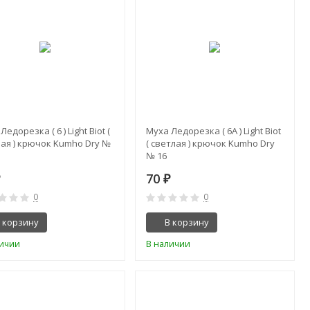
Ледорезка ( 6 ) Light Biot (
Муха Ледорезка ( 6A ) Light Biot
лая ) крючок Kumho Dry №
( светлая ) крючок Kumho Dry
№ 16
70
₽
₽
0
0
 корзину
В корзину
личии
В наличии