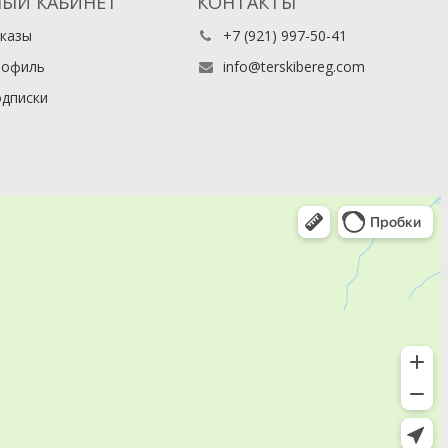
ЫЙ КАБИНЕТ
КОНТАКТЫ
казы
+7 (921) 997-50-41
рофиль
info@terskibereg.com
дписки