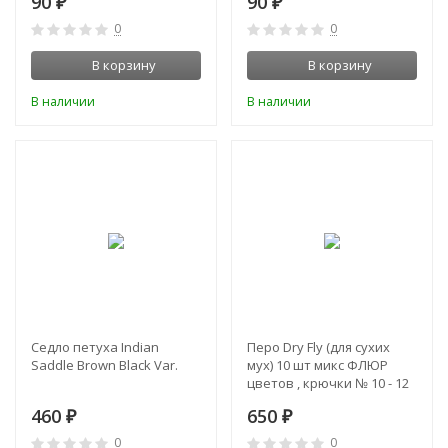
90
90
₽
₽
0
0
В корзину
В корзину
В наличии
В наличии
Седло петуха Indian
Перо Dry Fly (для сухих
Saddle Brown Black Var.
мух) 10 шт микс ФЛЮР
цветов , крючки № 10 - 12
460
650
₽
₽
0
0