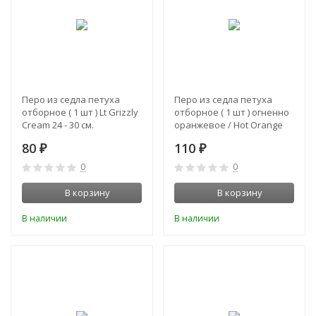
Перо из седла петуха
Перо из седла петуха
отборное ( 1 шт ) Lt Grizzly
отборное ( 1 шт ) огненно
Cream 24 - 30 cм.
оранжевое / Hot Orange
36-38 см
80
110
₽
₽
0
0
В корзину
В корзину
В наличии
В наличии