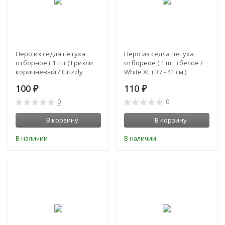
Перо из седла петуха
Перо из седла петуха
отборное ( 1 шт ) Гризли
отборное ( 1 шт ) белое /
коричневый / Grizzly
White XL ( 37 - 41 см )
Brown 33 - 39 см
100
110
₽
₽
0
0
В корзину
В корзину
В наличии
В наличии