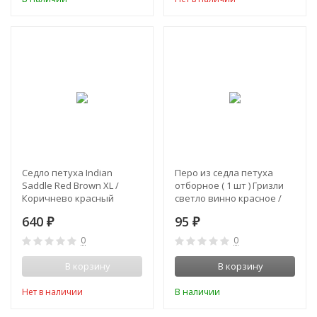
Седло петуха Indian
Перо из седла петуха
Saddle Red Brown XL /
отборное ( 1 шт ) Гризли
Коричнево красный
светло винно красное /
(premium)
Grizzly Lt. Claret 34-37 см
640
95
₽
₽
0
0
В корзину
В корзину
Нет в наличии
В наличии