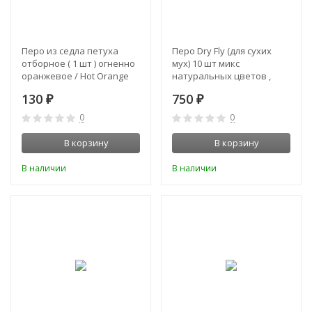
Перо из седла петуха
Перо Dry Fly (для сухих
отборное ( 1 шт ) огненно
мух) 10 шт микс
оранжевое / Hot Orange
натуральных цветов ,
39-42 см
крючки № 10 - 12 - 14
130
750
₽
₽
0
0
В корзину
В корзину
В наличии
В наличии