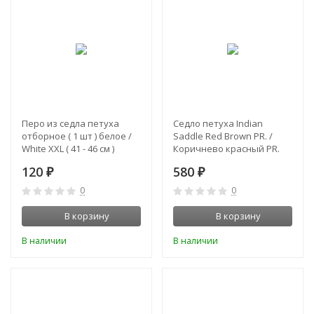
Перо из седла петуха
Седло петуха Indian
отборное ( 1 шт ) белое /
Saddle Red Brown PR. /
White XXL ( 41 - 46 см )
Коричнево красный PR.
120
580
₽
₽
0
0
В корзину
В корзину
В наличии
В наличии