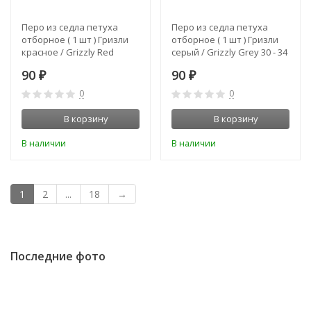
Перо из седла петуха
Перо из седла петуха
отборное ( 1 шт ) Гризли
отборное ( 1 шт ) Гризли
красное / Grizzly Red
серый / Grizzly Grey 30 - 34
см
90
90
₽
₽
0
0
В корзину
В корзину
В наличии
В наличии
1
2
...
18
→
Последние фото