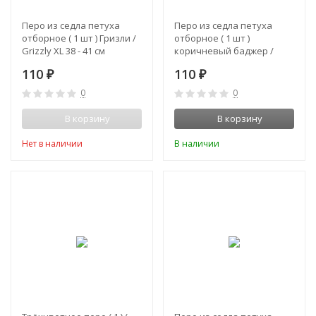
Перо из седла петуха
Перо из седла петуха
отборное ( 1 шт ) Гризли /
отборное ( 1 шт )
Grizzly XL 38 - 41 см
коричневый баджер /
Furnace 38-42 см
110
110
₽
₽
0
0
В корзину
В корзину
Нет в наличии
В наличии