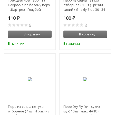
Трёхцветное перо ( 1 ) (
Перо из седла петуха
Покраска по белому перу
отборное ( 1 шт ) Гризли
- Шартрез - Голубой -
синий / Grizzly Blue 30 - 34
Жёлтый ) 1 шт. 35-39 см
см
110
100
₽
₽
0
0
В корзину
В корзину
В наличии
В наличии
Перо из седла петуха
Перо Dry Fly (для сухих
отборное ( 1 шт ) Гризли /
мух) 10 шт микс ФЛЮР