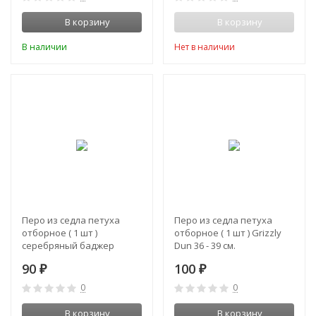
В корзину
В корзину
В наличии
Нет в наличии
Перо из седла петуха
Перо из седла петуха
отборное ( 1 шт )
отборное ( 1 шт ) Grizzly
серебряный баджер
Dun 36 - 39 см.
вариант / Silver Badger
90
100
₽
₽
Var. 30 - 36 см.
0
0
В корзину
В корзину