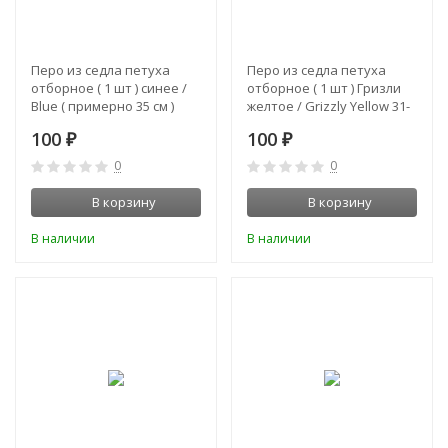
Перо из седла петуха
Перо из седла петуха
отборное ( 1 шт ) синее /
отборное ( 1 шт ) Гризли
Blue ( примерно 35 см )
желтое / Grizzly Yellow 31-
34 см.
100
100
₽
₽
0
0
В корзину
В корзину
В наличии
В наличии