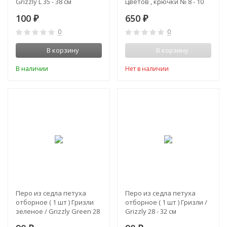
Grizzly L 35 - 38 см
цветов , крючки № 8 - 10
100
650
₽
₽
0
0
В корзину
В корзину
В наличии
Нет в наличии
Перо из седла петуха
Перо из седла петуха
отборное ( 1 шт ) Гризли
отборное ( 1 шт ) Гризли /
зеленое / Grizzly Green 28
Grizzly 28 - 32 см
- 33 см