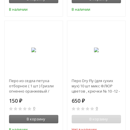
В наличии
В наличии
Перо из седла петуха
Перо Dry Fly (для сухих
отборное ( 1 шт ) Гризли
мух) 10 шт микс ФЛЮР
огненно оранжевый /
цветов , крючки № 10 -12 -
Grizzly Hot Orange 49+ см
14
150
650
₽
₽
0
0
В корзину
В корзину
В наличии
Нет в наличии