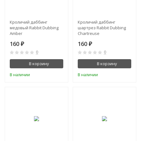
Кроличий даббинг
Кроличий даббинг
медовый Rabbit Dubbing
шартрез Rabbit Dubbing
Amber
Chartreuse
160
160
₽
₽
0
0
В корзину
В корзину
В наличии
В наличии