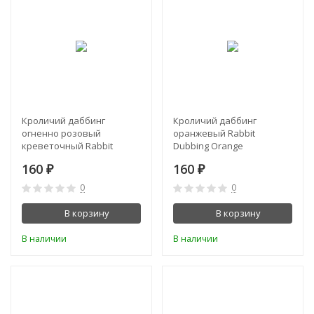
Кроличий даббинг
Кроличий даббинг
огненно розовый
оранжевый Rabbit
креветочный Rabbit
Dubbing Orange
Dubbing Hot Shrimp Pink
160
160
₽
₽
0
0
В корзину
В корзину
В наличии
В наличии