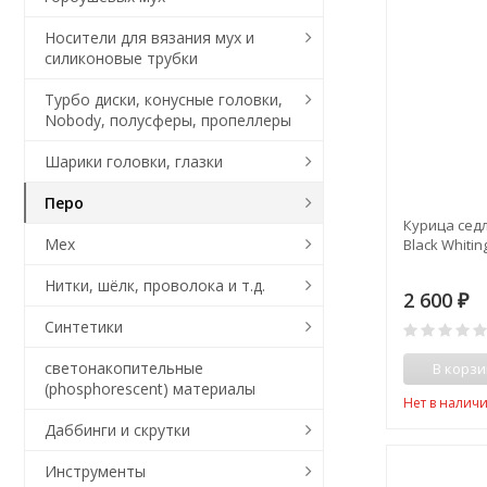
Носители для вязания мух и
силиконовые трубки
Турбо диски, конусные головки,
Nobody, полусферы, пропеллеры
Шарики головки, глазки
Перо
Курица седл
Мех
Black Whitin
Нитки, шёлк, проволока и т.д.
2 600
₽
Синтетики
светонакопительные
В корзи
(phosphorescent) материалы
Нет в налич
Даббинги и скрутки
Инструменты