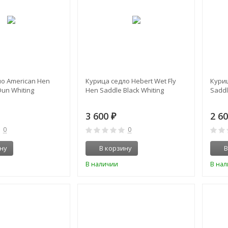
о American Hen
Курица седло Hebert Wet Fly
Куриц
Dun Whiting
Hen Saddle Black Whiting
Saddl
3 600
2 6
₽
0
0
ну
В корзину
В
В наличии
В на