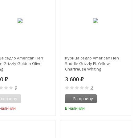
ца седло American Hen
Курица седло American Hen
e Grizzly Golden Olive
Saddle Grizzly Fl. Yellow
ng
Chartreuse Whiting
00
3 600
₽
₽
0
0
 корзину
В корзину
 наличии
В наличии