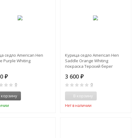
ца седло American Hen
Курица седло American Hen
e Purple Whiting
Saddle Orange Whiting
покраска Терский берег
00
3 600
₽
₽
0
0
 корзину
В корзину
личии
Нет в наличии