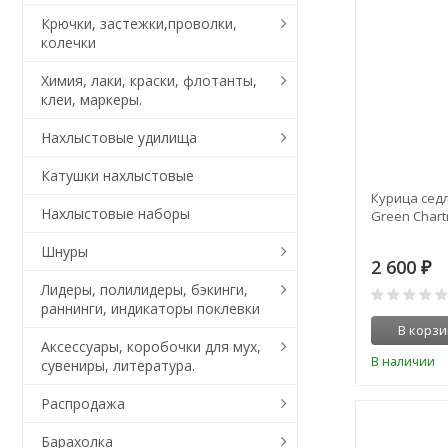
Крючки, застежки,проволки,
колечки
Химия, лаки, краски, флотанты,
клеи, маркеры.
Нахлыстовые удилища
Катушки нахлыстовые
Курица седл
Нахлыстовые наборы
Green Chart
Шнуры
2 600
₽
Лидеры, полилидеры, бэкинги,
раннинги, индикаторы поклевки
В корзи
Аксессуары, коробочки для мух,
В наличии
сувениры, литература.
Распродажа
Барахолка