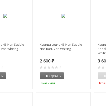
о 4B Hen Saddle
Курица седло 4B Hen Saddle
Кури
 Var. Whiting
Nat. Barr. Var. Whiting
Saddl
Whiti
2 600
3 6
₽
0
0
ну
В корзину
В
В наличии
Нет в