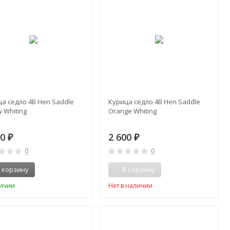
а седло 4B Hen Saddle
Курица седло 4B Hen Saddle
w Whiting
Orange Whiting
00
2 600
₽
₽
0
0
 корзину
В корзину
личии
Нет в наличии