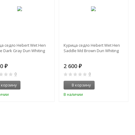
а седло Hebert Wet Hen
Курица седло Hebert Wet Hen
e Dark Gray Dun Whiting
Saddle Md Brown Dun Whiting
00
2 600
₽
₽
0
0
 корзину
В корзину
личии
В наличии