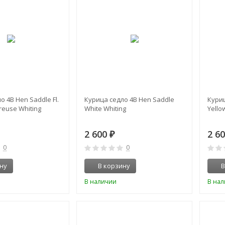
о 4B Hen Saddle Fl.
Курица седло 4B Hen Saddle
Куриц
reuse Whiting
White Whiting
Yello
2 600
2 6
₽
0
0
ну
В корзину
В
В наличии
В на