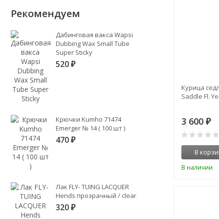
Рекомендуем
Дабинговая вакса Wapsi
Dubbing Wax Small Tube
Super Sticky
520
₽
Курица седл
Saddle Fl. Ye
Крючки Kumho 71474
3 600
₽
Emerger № 14 ( 100 шт )
470
₽
В корзи
В наличии
Лак FLY- TUING LACQUER
Hends прозрачный / clear
320
₽