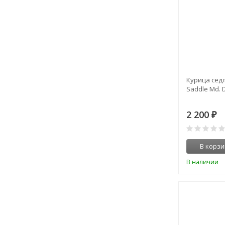
Курица седл
Saddle Md. 
2 200
₽
В корзи
В наличии