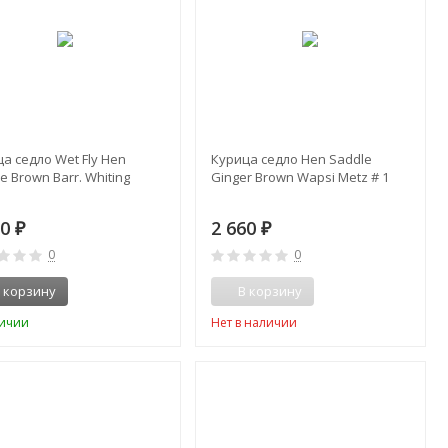
а седло Wet Fly Hen
Курица седло Hen Saddle
e Brown Barr. Whiting
Ginger Brown Wapsi Metz # 1
00
2 660
₽
₽
0
0
 корзину
В корзину
личии
Нет в наличии