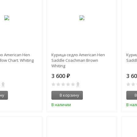
о American Hen
Курица седло American Hen
Кури
llow Chart. Whiting
Saddle Coachman Brown
Saddl
Whiting
3 600
3 6
₽
0
0
ну
В корзину
В
В наличии
В на