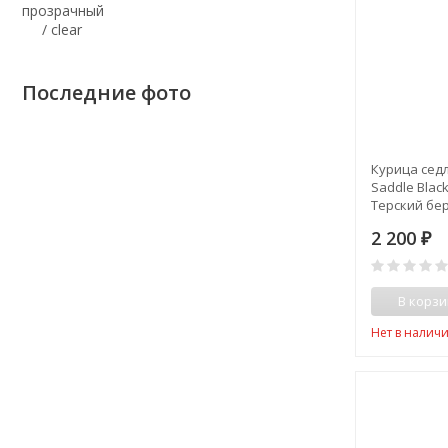
Последние фото
Курица седл
Saddle Black
Терский бер
2 200
₽
В корзи
Нет в налич