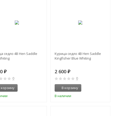
а седло 4B Hen Saddle
Курица седло 4B Hen Saddle
hiting
Kingfisher Blue Whiting
00
2 600
₽
₽
0
0
 корзину
В корзину
личии
В наличии