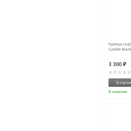
Курица седл
Saddle Black
3 300
₽
В корзи
В наличии