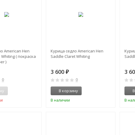
о American Hen
Курица седло American Hen
Кури
 Whiting ( покраска
Saddle Claret Whiting
Saddl
ег )
3 600
3 6
₽
0
0
ну
В корзину
В
ии
В наличии
В на