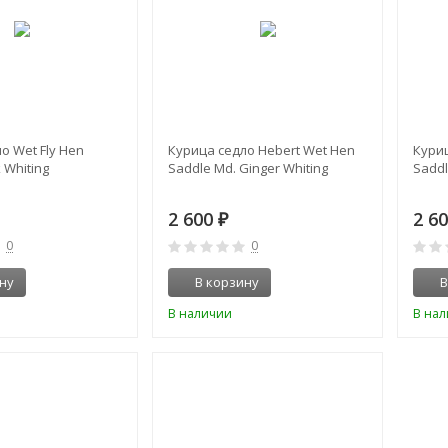
о Wet Fly Hen
Курица седло Hebert Wet Hen
Куриц
 Whiting
Saddle Md. Ginger Whiting
Saddl
2 600
2 6
₽
0
0
ну
В корзину
В
В наличии
В на