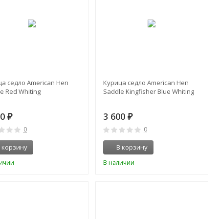
ца седло American Hen
Курица седло American Hen
e Red Whiting
Saddle Kingfisher Blue Whiting
00
3 600
₽
₽
0
0
 корзину
В корзину
личии
В наличии