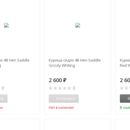
о 4B Hen Saddle
Курица седло 4B Hen Saddle
Куриц
g
Grizzly Whiting
Red W
2 600
2 6
₽
0
0
ну
В корзину
В
ии
Нет в наличии
В на