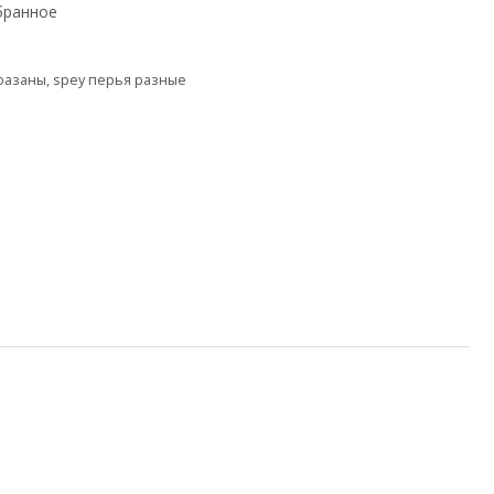
бранное
фазаны
,
spey перья разные