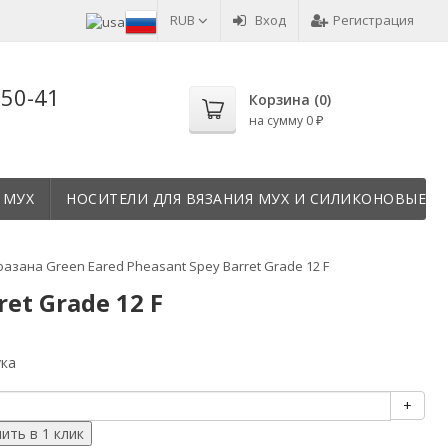
RUB
Вход
Регистрация
-50-41
Корзина (
0
)
на сумму
0
₽
 МУХ
НОСИТЕЛИ ДЛЯ ВЯЗАНИЯ МУХ И СИЛИКОНОВЫЕ Т
азана Green Eared Pheasant Spey Barret Grade 12 F
et Grade 12 F
ука
+