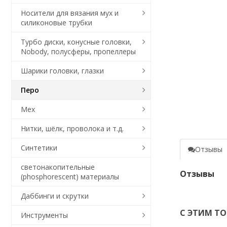
Носители для вязания мух и
силиконовые трубки
Турбо диски, конусные головки,
Nobody, полусферы, пропеллеры
Шарики головки, глазки
Перо
Мех
Нитки, шёлк, проволока и т.д.
Синтетики
Отзывы
светонакопительные
Отзывы
(phosphorescent) материалы
Даббинги и скрутки
С ЭТИМ Т
Инструменты