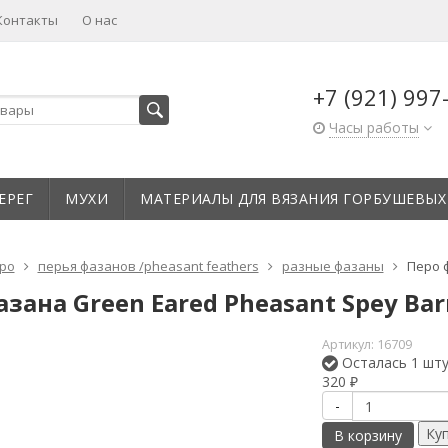
Контакты
О нас
+7 (921) 997
Часы работы
ЕРЕГ
МУХИ
МАТЕРИАЛЫ ДЛЯ ВЯЗАНИЯ ГОРБУШЕВЫХ
ро
перья фазанов /pheasant feathers
разные фазаны
Перо ф
зана Green Eared Pheasant Spey Barr
Артикул:
16709
Осталась 1 шт
320
₽
-
В корзину