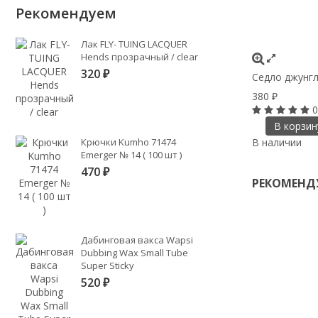
Рекомендуем
Лак FLY- TUING LACQUER
Hends прозрачный / clear
320
₽
Седло джунгл
380
₽
0
В корзин
Крючки Kumho 71474
В наличии
Emerger № 14 ( 100 шт )
470
₽
РЕКОМЕНД
Дабинговая вакса Wapsi
Dubbing Wax Small Tube
Super Sticky
520
₽