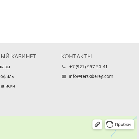
В 
ЫЙ КАБИНЕТ
КОНТАКТЫ
казы
+7 (921) 997-50-41
рофиль
info@terskibereg.com
дписки